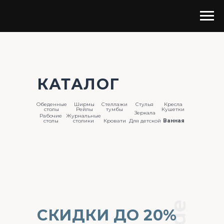
КАТАЛОГ
Обеденные
Ширмы
Стеллажи
Стулья
Кресла
столы
Рейлы
тумбы
Кушетки
Зеркала
Рабочие
Журнальные
столы
столики
Кровати
Для детской
Ванная
СКИДКИ ДО 20%